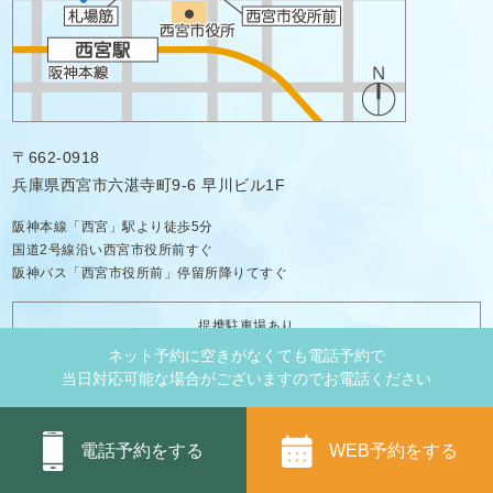
〒662-0918
兵庫県西宮市六湛寺町9-6 早川ビル1F
阪神本線「西宮」駅より徒歩5分
国道2号線沿い西宮市役所前すぐ
阪神バス「西宮市役所前」停留所降りてすぐ
提携駐車場あり
ネット予約に空きがなくても電話予約で
当日対応可能な場合がございますのでお電話ください
無料
Copyright © 2022 西宮アクア歯科クリニック All Rights Reserved.
WEB予約をする
電話予約をする
ネット予約
PAGE TOP
メール相談