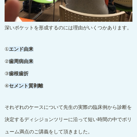
深いポケットを形成するのには理由がいくつかあります。
①
エンド由来
②
歯周病由来
③
歯根歯折
④
セメント質剥離
それぞれのケースについて先生の実際の臨床例から診断を
決定するディシジョンツリーに沿って短い時間の中でボリ
ューム満点のご講義をして頂きました。