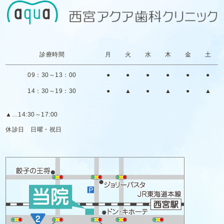
診療時間
月
火
水
木
金
土
09：30～13：00
●
●
●
●
●
●
14：30～19：30
●
▲
●
▲
●
▲
▲
…14:30～17:00
休診日
日曜・祝日