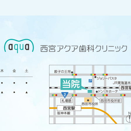
木
金
土
●
●
●
▲
●
▲