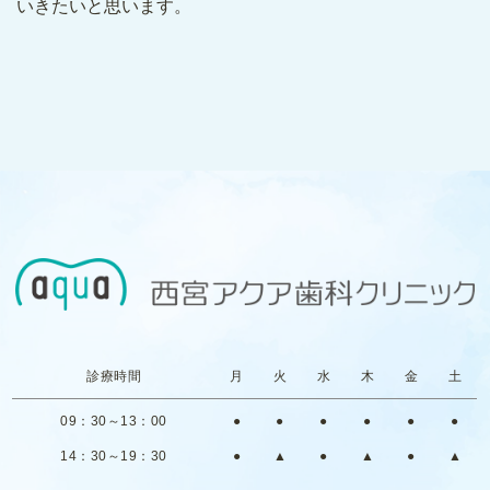
いきたいと思います。
診療時間
月
火
水
木
金
土
09：30～13：00
●
●
●
●
●
●
14：30～19：30
●
▲
●
▲
●
▲