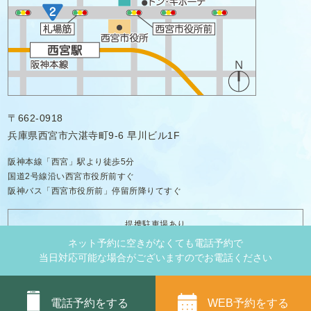
〒662-0918
兵庫県西宮市六湛寺町9-6 早川ビル1F
阪神本線「西宮」駅より徒歩5分
国道2号線沿い西宮市役所前すぐ
阪神バス「西宮市役所前」停留所降りてすぐ
提携駐車場あり
ネット予約に空きがなくても電話予約で
当日対応可能な場合がございますのでお電話ください
無料
Copyright © 2022 西宮アクア歯科クリニック All Rights Reserved.
WEB予約をする
電話予約をする
ネット予約
PAGE TOP
メール相談