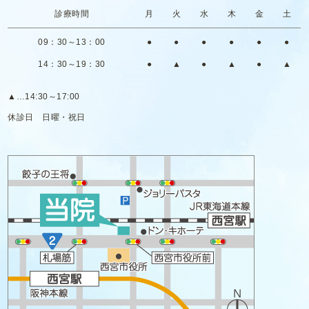
診療時間
月
火
水
木
金
土
09：30～13：00
●
●
●
●
●
●
14：30～19：30
●
▲
●
▲
●
▲
▲
…14:30～17:00
休診日
日曜・祝日